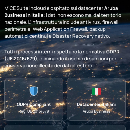
MICE Suite incloud è ospitato sui datacenter
Aruba
Business in Italia
: i dati non escono mai dal territorio
nazionale. L’infrastruttura include antivirus, firewall
perimetrale, Web Application Firewall, backup
automatici continui e Disaster Recovery nativo.
Tutti i processi interni rispettano la normativa
GDPR
(UE 2016/679)
, eliminando il rischio di sanzioni per
conservazione illecita dei dati all’estero.
GDPR Compliant
Datacenter Italiani
Reg. UE 2016/679
Aruba Business